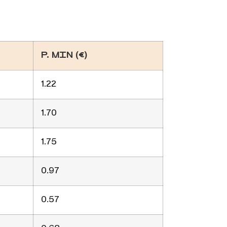
P. MIN (€)
1.22
1.70
1.75
0.97
0.57