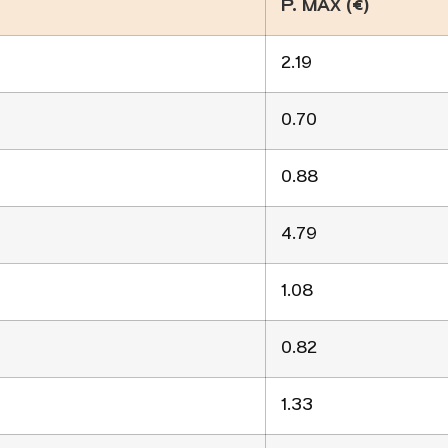
P. MAX (€)
2.19
0.70
0.88
4.79
1.08
0.82
1.33