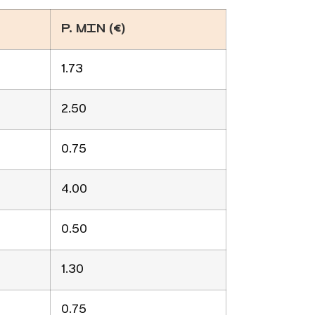
P. MIN (€)
1.73
2.50
0.75
4.00
0.50
1.30
0.75