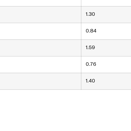
1.30
0.84
1.59
0.76
1.40