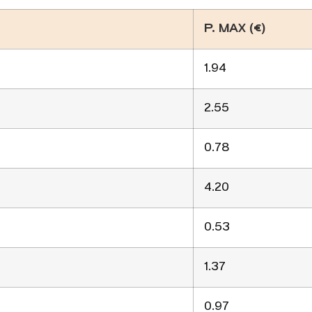
P. MAX (€)
1.94
2.55
0.78
4.20
0.53
1.37
0.97