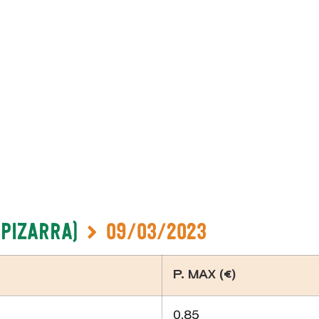
-Pizarra)
09/03/2023
P. MAX (€)
0.85