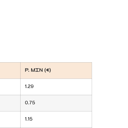
P. MIN (€)
1.29
0.75
1.15