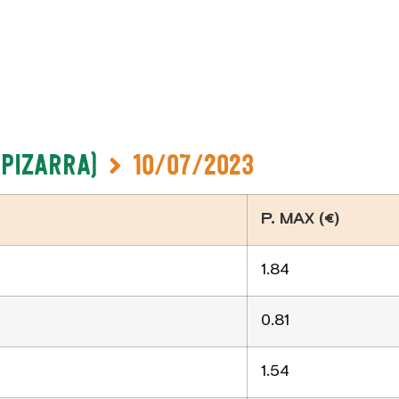
-Pizarra)
10/07/2023
P. MAX (€)
1.84
0.81
1.54