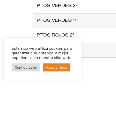
PTOS VERDES 2ª
PTOS VERDES 1ª
PTOS ROJOS 2ª
Este sitio web utiliza cookies para
PTOS ROJOS 1ª
garantizar que obtenga la mejor
experiencia en nuestro sitio web.
Configuración
Aceptar todo