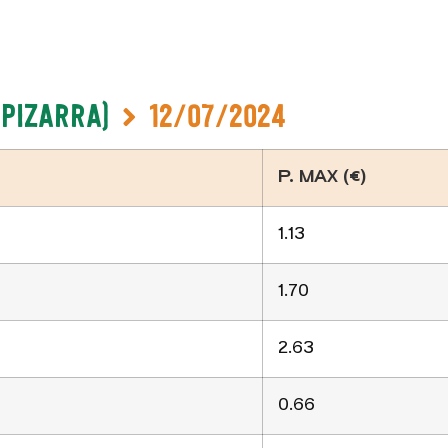
-Pizarra)
12/07/2024
P. MAX (€)
1.13
1.70
2.63
0.66