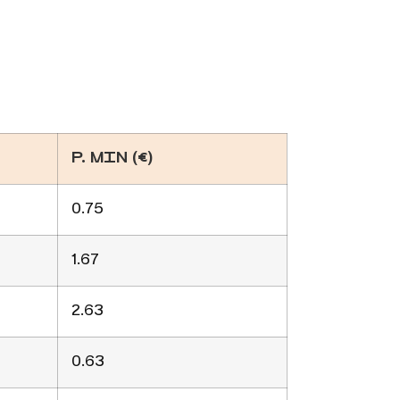
P. MIN (€)
0.75
1.67
2.63
0.63