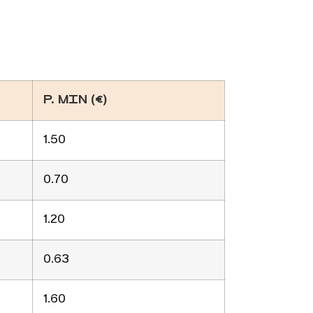
P. MIN (€)
1.50
0.70
1.20
0.63
1.60