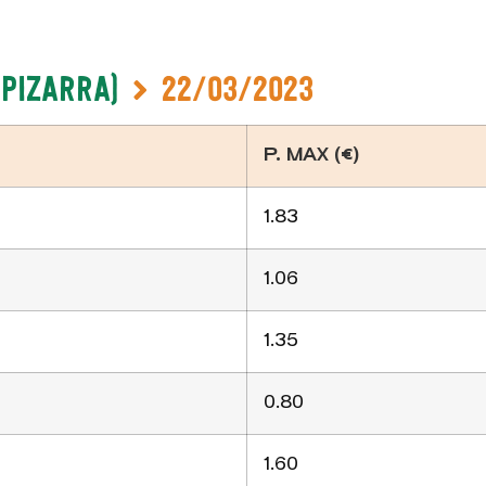
-Pizarra)
22/03/2023
P. MAX (€)
1.83
1.06
1.35
0.80
1.60